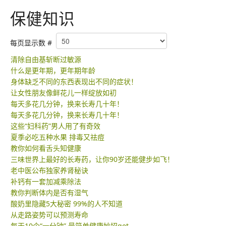
销售网络
保健知识
多媒体讲座与介绍
每页显示数 #
保健知识
清除自由基斩断过敏源
什么是更年期，更年期年龄
身体缺乏不同的东西表现出不同的症状！
让女性朋友像鲜花儿一样绽放如初
每天多花几分钟，换来长寿几十年！
每天多花几分钟，换来长寿几十年！
这些“妇科药”男人用了有奇效
夏季必吃五种水果 排毒又祛痘
教你如何看舌头知健康
三味世界上最好的长寿药，让你90岁还能健步如飞！
老中医公布独家养肾秘诀
补钙有一套加减乘除法
教你判断体内是否有湿气
酸奶里隐藏5大秘密 99%的人不知道
从走路姿势可以预测寿命
每天10个“一分钟” 最简单健康妙招get