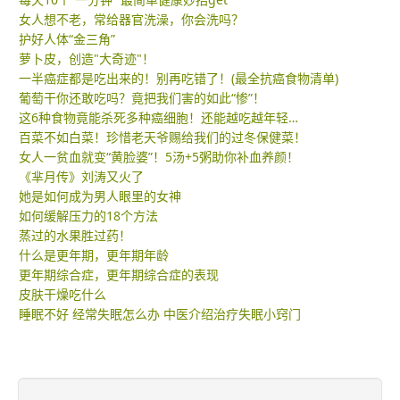
女人想不老，常给器官洗澡，你会洗吗？
护好人体“金三角”
萝卜皮，创造"大奇迹"！
一半癌症都是吃出来的！别再吃错了！(最全抗癌食物清单)
葡萄干你还敢吃吗？竟把我们害的如此“惨”！
这6种食物竟能杀死多种癌细胞！还能越吃越年轻…
百菜不如白菜！珍惜老天爷赐给我们的过冬保健菜！
女人一贫血就变“黄脸婆”！5汤+5粥助你补血养颜！
《芈月传》刘涛又火了
她是如何成为男人眼里的女神
如何缓解压力的18个方法
蒸过的水果胜过药！
什么是更年期，更年期年龄
更年期综合症，更年期综合症的表现
皮肤干燥吃什么
睡眠不好 经常失眠怎么办 中医介绍治疗失眠小窍门