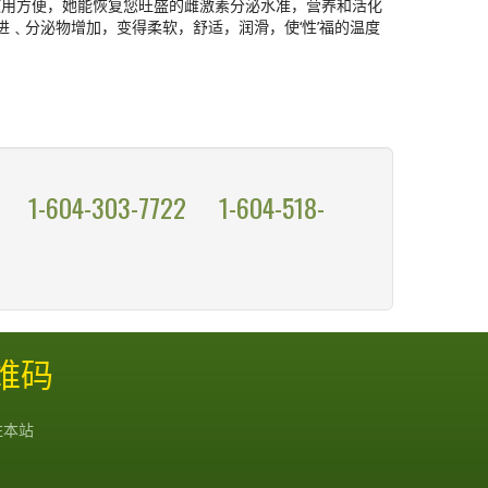
使用方便，她能恢复您旺盛的雌激素分泌水准，营养和活化
﹑分泌物增加，变得柔软，舒适，润滑，使‘性’福的温度
1-604-303-7722
1-604-518-
二维码
注本站