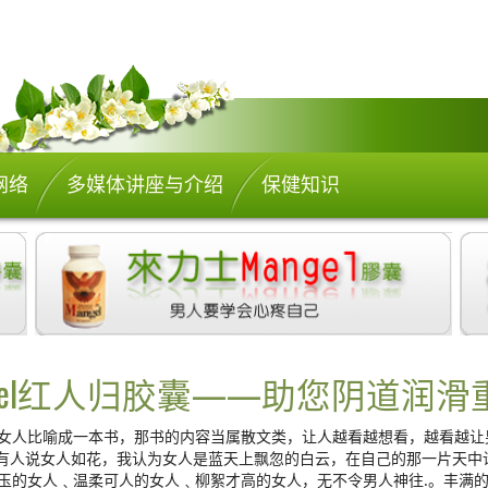
网络
多媒体讲座与介绍
保健知识
ngel红人归胶囊——助您阴道润
人比喻成一本书，那书的内容当属散文类，让人越看越想看，越看越让
有人说女人如花，我认为女人是蓝天上飘忽的白云，在自己的那一片天中
的女人﹑温柔可人的女人﹑柳絮才高的女人，无不令男人神往.。丰满的