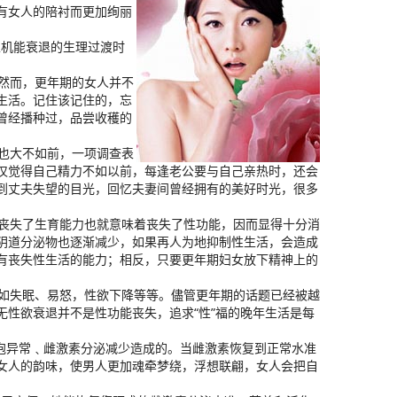
有女人的陪衬而更加绚丽
性机能衰退的生理过渡时
然而，更年期的女人并不
生活。记住该记住的，忘
曾经播种过，品尝收穫的
也大不如前，一项调查表
仅觉得自己精力不如以前，每逢老公要与自己亲热时，还会
到丈夫失望的目光，回忆夫妻间曾经拥有的美好时光，很多
丧失了生育能力也就意味着丧失了性功能，因而显得十分消
阴道分泌物也逐渐减少，如果再人为地抑制性生活，会造成
有丧失性生活的能力；相反，只要更年期妇女放下精神上的
如失眠、易怒，性欲下降等等。儘管更年期的话题已经被越
性欲衰退并不是性功能丧失，追求“性”福的晚年生活是每
泡异常﹑雌激素分泌减少造成的。当雌激素恢复到正常水准
女人的韵味，使男人更加魂牵梦绕，浮想联翩，女人会把自