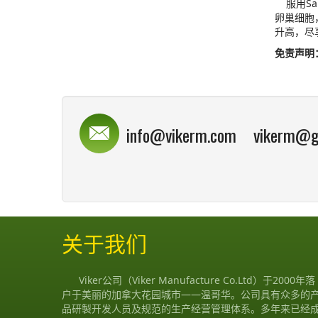
服用Sa
卵巢细胞
升高，尽
免责声明
info@vikerm.com vikerm@g
关于我们
Viker公司（Viker Manufacture Co.Ltd）于2000年落
户于美丽的加拿大花园城市——温哥华。公司具有众多的
品研製开发人员及规范的生产经营管理体系。多年来已经