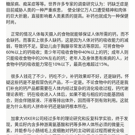
糖尿病、痴呆症等等。世界许多专家的调查研究认为：钙缺乏症是
目前威胁人类的一种严重疾患， 使全球亿万人口遭受精神和肉体
的巨大折磨，直接影响着人类素质的提高。补钙也就成为一种保健
时尚，
正常的情况人体每天摄入的食物就能够保证人体所需的钙，而不
会缺钙，而事实上很多人缺钙，这是因为人体对钙的吸收能力的减
弱，导致钙不足。婴幼儿由于胸腺非常发达等原因，可将食物中
60%以上的钙吸收；青少年可吸收食物中40%以上的钙；成年人则
只能吸收食物中的20%左右的钙；老年人及身体患有疾病的人，对
食物中钙的吸收能力常在10%以下，最高也难超过15%。
很多人钱花了不少，钙吃不少，补钙效果却不好，还是缺钙，怀
疑这些钙是不是假冒伪劣产品，不一定是。不论食物中的钙还是我
们补充的钙产品都需要在人体内经过复杂的消化吸收过程，钙代谢
理论表明：钙在吸收进入人体后，如果不能与相应的功能基团结
合，则会伴随尿液、汗液等排出体外，因而得不到有效利用。这就
是为什么有的人拼命补钙还是缺钙根本所在。
加拿大VIKER公司经过多年的理论研究和反复科学实验，终于发
现，黄瓜籽内含多种游离氨基酸和钙等多种人体所必须的微量元
素，并能参与小肠绒毛上皮细胞对钙的主动转运过程而被完全吸