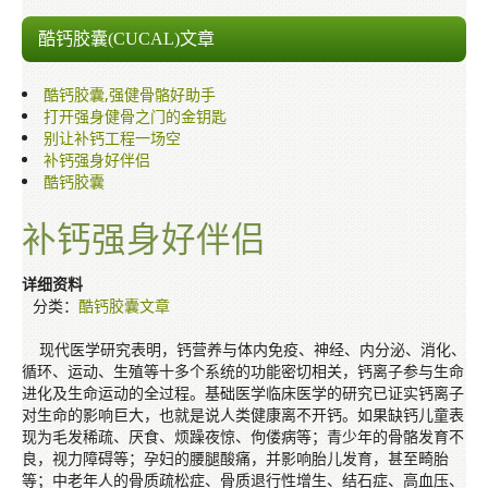
来力士胶囊
酷钙胶囊(CUCAL)文章
万蜂牌巴西极品蜂胶
酷钙胶囊,强健骨骼好助手
酷钙胶囊
打开强身健骨之门的金钥匙
别让补钙工程一场空
蓝翡翠冰河泥面膜
补钙强身好伴侣
酷钙胶囊
其他文章
补钙强身好伴侣
网上订购
详细资料
销售网络
分类：
酷钙胶囊文章
多媒体讲座与介绍
现代医学研究表明，钙营养与体内免疫、神经、内分泌、消化、
循环、运动、生殖等十多个系统的功能密切相关，钙离子参与生命
保健知识
进化及生命运动的全过程。基础医学临床医学的研究已证实钙离子
对生命的影响巨大，也就是说人类健康离不开钙。如果缺钙儿童表
现为毛发稀疏、厌食、烦躁夜惊、佝偻病等；青少年的骨骼发育不
良，视力障碍等；孕妇的腰腿酸痛，并影响胎儿发育，甚至畸胎
等；中老年人的骨质疏松症、骨质退行性增生、结石症、高血压、