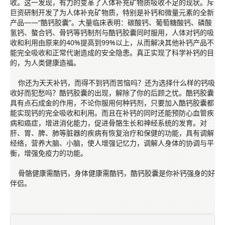
收。这一发现，有力的变革了人体补充矿物质吸收不足的现状。斥
巨资研制开发了为人体补充矿物质，特别是补钙和微量元素的全新
产品——“酷钙胶囊”。大量临床表明：碳酸钙、葡萄糖酸钙、磷酸
氢钙、螯合钙、骨钙等钙制剂与酷钙胶囊同时服用，人体对钙的吸
收和利用由原来的40%提高到99%以上，从而解决其他补钙产品不
能完全吸收和正常代谢造成的安全隐患。真正实现了科学补钙的目
的，为人类健康造福。
你还为天天补钙，而得不到钙而苦恼吗？还为选择什么样的钙吸
收好而犯愁吗？酷钙胶囊的出现，解除了你的后顾之忧。酷钙胶囊
具有点石成金的作用，不论你服用何种钙剂，只要加入酷钙胶囊都
能实现钙的完全吸收和利用。而且在补钙的同时还能预防心血管疾
病和癌症，增进消化能力，促进骨骼生长和神经系统的发育。对
肝、胃、脾、肺等脏器的疾病有恢复治疗和保健的功能，具有调解
经络，营养大脑、小脑，使人增强记忆力，调解人身体的协调与平
衡，增强免疫力的功能。
骨骼健康需酷钙，身体健康需酷钙，酷钙胶囊是你补钙强身的好
伴侣。