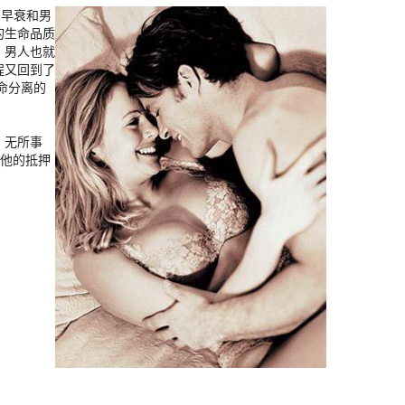
，早衰和男
的生命品质
，男人也就
程又回到了
命分离的
、无所事
了他的抵押