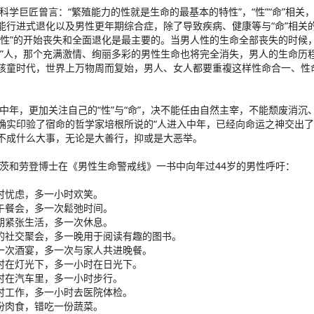
巨匠曾言：“繁殖能力的性就是生命的最基本的特性”，“性”“命”相关
能行进式退化以及男性更年期综合症，除了导致疾病、健康等与“命”相关
“性”的开始丧失和全面退化是最主要的。当男人性的生命全部丧失的时候
性”人，那个充满激情、绚丽多彩的男性生命也将完全消失，男人的生命历
孩童时代，世界上万物周而复始，男人、女人都要重複这样性命合一、性
。
，更加关注自己的“性”与“命”，决不能任由自然主宰，不能颓废消沉
确实印验了宿命的哲学家培根所说的“人进入中年，已经向命运之神交出
不成什么大事，无论是大善行，抑或是大恶举。
劳登博士在《男性生命警戒线》一书中向年过44岁的男性呼吁：
忧虑，多一小时欢笑。
餐会，多一次鬆弛时间。
紧张生活，多一次休息。
社交聚会，多一晚用于阅读有趣的图书。
次酒宴，多一次与家人共进晚餐。
在灯光下，多一小时在日光下。
在汽车里，多一小时步行。
工作，多一小时去医院体检。
肉食，错吃一份蔬菜。