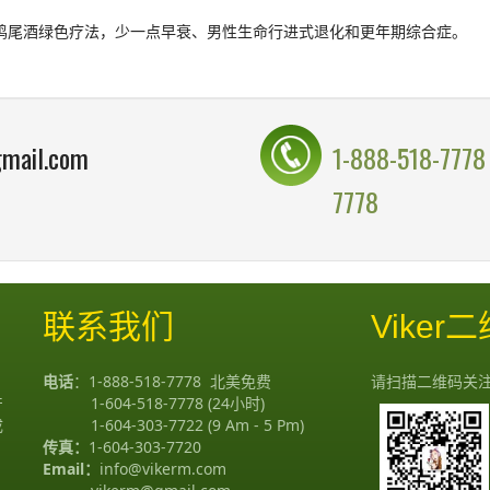
尾酒绿色疗法，少一点早衰、男性生命行进式退化和更年期综合症。
mail.com
1-888-518-7778
7778
联系我们
Viker
电话
：
1-888-518-7778
北美免费
请扫描二维码关
产
1-604-518-7778
(24小时)
成
1-604-303-7722
(9 Am - 5 Pm)
传真：
1-604-303-7720
Email：
info@vikerm.com