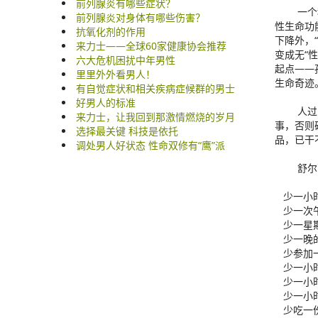
前列腺炎有哪些症状？
一个科学
前列腺炎对身体有哪些伤害？
性生命功
抗氧化剂的作用
下降外，
来力士——全球60家健康协会推荐
变成无“
六大危机困扰中年男性
起点——
里里外外看男人！
生命奇迹
有自觉症状和相关疾病症候群的男士
好男人的标准
人过中年
来力士，让我回到那激情燃烧的岁月
事，否则
选择最关键 科技是依托
品，已干
调处男人好状态 性命双修有“鹰”派
舒尔茨和
少一小时
少一次午
少一星期
少一晚的
少参加一
少一小时
少一小时
少一小时
少吃一份