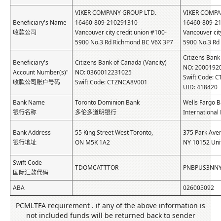
VIKER COMPANY GROUP LTD.
VIKER COMPA
Beneficiary's Name
16460-809-210291310
16460-809-2
收款公司
Vancouver city credit union #100-
Vancouver cit
5900 No.3 Rd Richmond BC V6X 3P7
5900 No.3 Rd
Citizens Bank
Beneficiary's
Citizens Bank of Canada (Vancity)
NO: 2000192
Account Number(s)"
NO: 0360012231025
Swift Code: 
收款公司账户号码
Swift Code: CTZNCA8V001
UID: 418420
Bank Name
Toronto Dominion Bank
Wells Fargo B
银行名称
多伦多道明银行
International
Bank Address
55 King Street West Toronto,
375 Park Aven
银行地址
ON M5K 1A2
NY 10152 Uni
Swift Code
TDOMCATTTOR
PNBPUS3NN
国际汇款代码
ABA
026005092
PCMLTFA requirement . if any of the above information is
not included funds will be returned back to sender