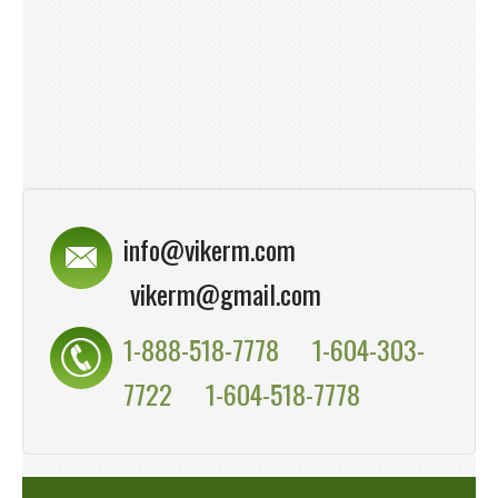
info@vikerm.com
vikerm@gmail.com
1-888-518-7778
1-604-303-
7722
1-604-518-7778