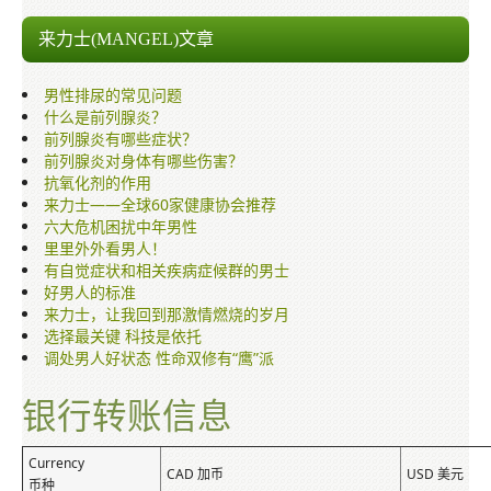
来力士胶囊
来力士(MANGEL)文章
万蜂牌巴西极品蜂胶
男性排尿的常见问题
酷钙胶囊
什么是前列腺炎？
前列腺炎有哪些症状？
蓝翡翠冰河泥面膜
前列腺炎对身体有哪些伤害？
抗氧化剂的作用
其他文章
来力士——全球60家健康协会推荐
六大危机困扰中年男性
里里外外看男人！
网上订购
有自觉症状和相关疾病症候群的男士
好男人的标准
销售网络
来力士，让我回到那激情燃烧的岁月
选择最关键 科技是依托
多媒体讲座与介绍
调处男人好状态 性命双修有“鹰”派
保健知识
银行转账信息
Currency
CAD 加币
USD 美元
币种